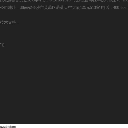
j9九游会首页登录 copyright © 2018-2028 长沙骏昌环保科技有限公司 inc. all r
公司地址：湖南省长沙市芙蓉区蔚蓝天空大厦1单元513室 电话：400-608-3136 手
技
术支持：
"));
网站地图