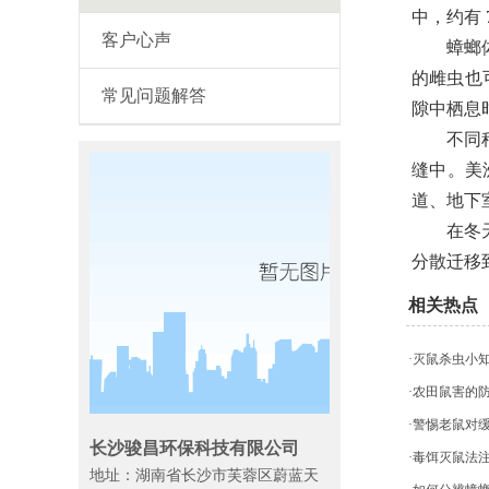
中，约有 
客户心声
蟑螂体扁
的雌虫也
常见问题解答
隙中栖息
不同种类
缝中。美
道、地下
在冬天，
分散迁移
相关热点
·灭鼠杀虫小
·农田鼠害的
·警惕老鼠对
长沙骏昌环保科技有限公司
·毒饵灭鼠法
地址：湖南省长沙市芙蓉区蔚蓝天