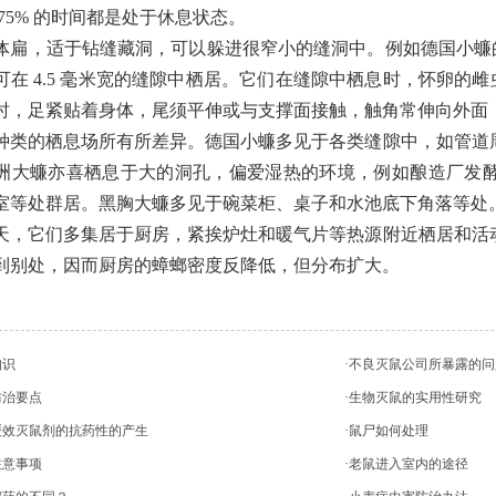
75% 的时间都是处于休息状态。
，适于钻缝藏洞，可以躲进很窄小的缝洞中。例如德国小蠊的成虫
可在 4.5 毫米宽的缝隙中栖居。它们在缝隙中栖息时，怀卵的雌虫
时，足紧贴着身体，尾须平伸或与支撑面接触，触角常伸向外面
的栖息场所有所差异。德国小蠊多见于各类缝隙中，如管道周
洲大蠊亦喜栖息于大的洞孔，偏爱湿热的环境，例如酿造厂发
室等处群居。黑胸大蠊多见于碗菜柜、桌子和水池底下角落等处
它们多集居于厨房，紧挨炉灶和暖气片等热源附近栖居和活动
到别处，因而厨房的蟑螂密度反降低，但分布扩大。
知识
·不良灭鼠公司所暴露的问
防治要点
·生物灭鼠的实用性研究
缓效灭鼠剂的抗药性的产生
·鼠尸如何处理
注意事项
·老鼠进入室内的途径