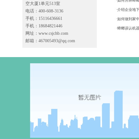
·如何分辨蟑
空大厦1单元513室
·介绍企业地
电话：400-608-3136
手机：15116436661
·如何做到家
手机：18684821446
·蟑螂误认机
网址：www.csjchb.com
邮箱：
467005493@qq.com