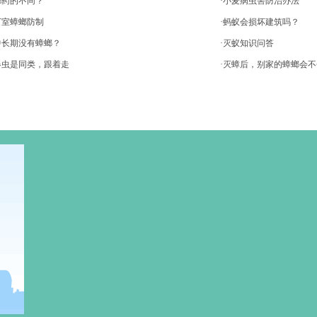
螂药的不同？
·小麦病虫害防治办法
下室蟑螂防制
·蚂蚁会损坏建筑吗？
中长期没有蟑螂？
·灭蚁知识问答
器虫是同类，跟着走
·灭蟑后，别家的蟑螂会