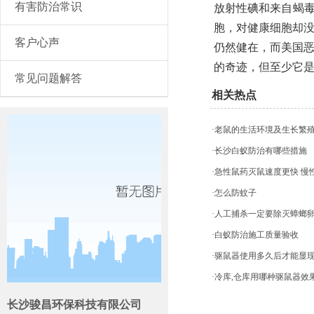
有害防治常识
放射性碘和来自蝎毒
胞，对健康细胞却
客户心声
仍然健在，而美国
的奇迹，但至少它
常见问题解答
相关热点
·老鼠的生活环境及生长繁
·长沙白蚁防治有哪些措施
·急性鼠药灭鼠速度更快 
·怎么防蚊子
·人工捕杀一定要除灭蟑螂
·白蚁防治施工质量验收
·驱鼠器使用多久后才能显
·冷库,仓库用哪种驱鼠器效
长沙骏昌环保科技有限公司