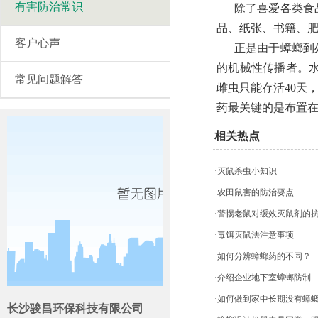
有害防治常识
除了喜爱各类食品
品、纸张、书籍、
客户心声
正是由于蟑螂到处
的机械性传播者。
常见问题解答
雌虫只能存活40天
药最关键的是布置
相关热点
·灭鼠杀虫小知识
·农田鼠害的防治要点
·警惕老鼠对缓效灭鼠剂的
·毒饵灭鼠法注意事项
·如何分辨蟑螂药的不同？
·介绍企业地下室蟑螂防制
·如何做到家中长期没有蟑
长沙骏昌环保科技有限公司