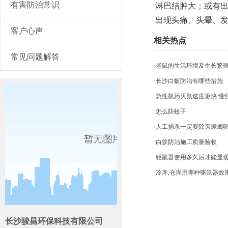
有害防治常识
淋巴结肿大；或有
出现头痛、头晕、
客户心声
相关热点
常见问题解答
·老鼠的生活环境及生长繁
·长沙白蚁防治有哪些措施
·急性鼠药灭鼠速度更快 
·怎么防蚊子
·人工捕杀一定要除灭蟑螂
·白蚁防治施工质量验收
·驱鼠器使用多久后才能显
·冷库,仓库用哪种驱鼠器效
长沙骏昌环保科技有限公司