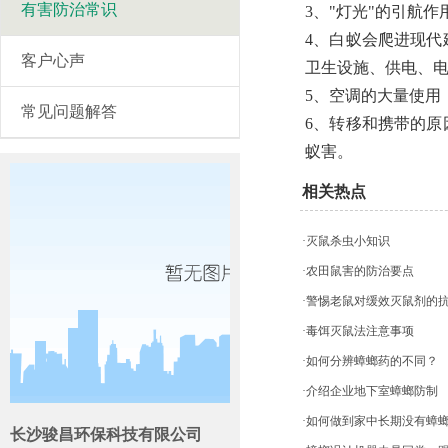
有害防治常识
3、"灯光"的引航
4、白蚁会爬进现
客户心声
卫生设施、供电、
5、空调的大量使用
常见问题解答
6、转移和携带的
蚁害。
相关热点
·灭鼠杀虫小知识
·农田鼠害的防治要点
·警惕老鼠对缓效灭鼠剂的
·毒饵灭鼠法注意事项
·如何分辨蟑螂药的不同？
·介绍企业地下室蟑螂防制
·如何做到家中长期没有蟑
长沙骏昌环保科技有限公司