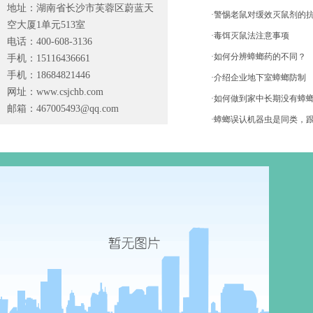
地址：湖南省长沙市芙蓉区蔚蓝天
·警惕老鼠对缓效灭鼠剂的
空大厦1单元513室
·毒饵灭鼠法注意事项
电话：400-608-3136
·如何分辨蟑螂药的不同？
手机：15116436661
手机：18684821446
·介绍企业地下室蟑螂防制
网址：www.csjchb.com
·如何做到家中长期没有蟑
邮箱：
467005493@qq.com
·蟑螂误认机器虫是同类，