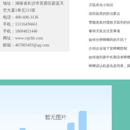
地址：湖南省长沙市芙蓉区蔚蓝天
·灭鼠杀虫小知识
空大厦1单元513室
·农田鼠害的防治要点
电话：400-608-3136
·警惕老鼠对缓效灭鼠剂的
手机：15116436661
手机：18684821446
·毒饵灭鼠法注意事项
网址：www.csjchb.com
·如何分辨蟑螂药的不同？
邮箱：
467005493@qq.com
·介绍企业地下室蟑螂防制
·如何做到家中长期没有蟑
·蟑螂误认机器虫是同类，