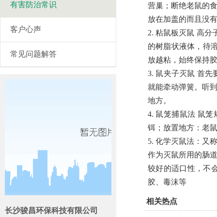
有害防治常识
营巢；断绝老鼠的
放在加盖的而且没
客户心声
2. 粘鼠板灭鼠 
的树脂状液体，待溶
常见问题解答
放越粘，始终保持胶
3. 鼠夹子灭鼠 
就能牵动弹簧。听
地方。
4. 鼠笼捕鼠法 
铒；放置地方：老
5. 化学灭鼠法：
作为灭鼠所用的肠
较好的适口性，不
胶、毒沫等
相关热点
长沙骏昌环保科技有限公司