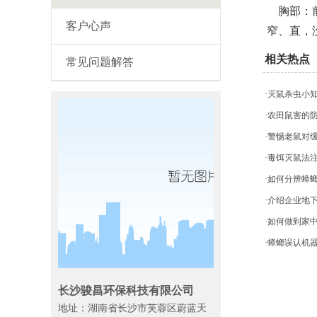
胸部：前
客户心声
窄、直，
相关热点
常见问题解答
·灭鼠杀虫小
·农田鼠害的
·警惕老鼠对
·毒饵灭鼠法
·如何分辨蟑
·介绍企业地
·如何做到家
·蟑螂误认机
长沙骏昌环保科技有限公司
地址：湖南省长沙市芙蓉区蔚蓝天