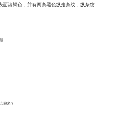
表面淡褐色，并有两条黑色纵走条纹，纵条纹
题
不会跑来？