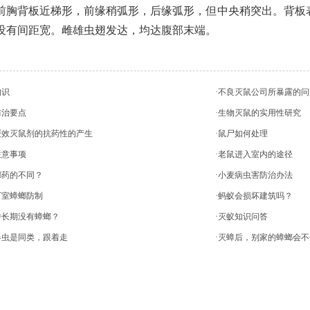
胸背板近梯形，前缘稍弧形，后缘弧形，但中央稍突出。背板
没有间距宽。雌雄虫翅发达，均达腹部末端。
知识
·不良灭鼠公司所暴露的问
防治要点
·生物灭鼠的实用性研究
缓效灭鼠剂的抗药性的产生
·鼠尸如何处理
注意事项
·老鼠进入室内的途径
螂药的不同？
·小麦病虫害防治办法
下室蟑螂防制
·蚂蚁会损坏建筑吗？
中长期没有蟑螂？
·灭蚁知识问答
器虫是同类，跟着走
·灭蟑后，别家的蟑螂会