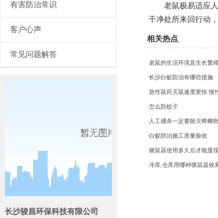
有害防治常识
老鼠极易适应人类
干净处所来回行动
客户心声
相关热点
常见问题解答
·老鼠的生活环境及生长繁
·长沙白蚁防治有哪些措施
·急性鼠药灭鼠速度更快 
·怎么防蚊子
·人工捕杀一定要除灭蟑螂
·白蚁防治施工质量验收
·驱鼠器使用多久后才能显
·冷库,仓库用哪种驱鼠器效
长沙骏昌环保科技有限公司