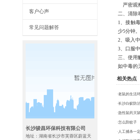
严密观察
客户心声
二、清除
1、接触
常见问题解答
少5分钟
2、吸入
3、口服
三、使用
如中毒的
相关热点
·老鼠的生活
·长沙白蚁防
·急性鼠药灭
·怎么防蚊子
长沙骏昌环保科技有限公司
·人工捕杀一
地址：湖南省长沙市芙蓉区蔚蓝天