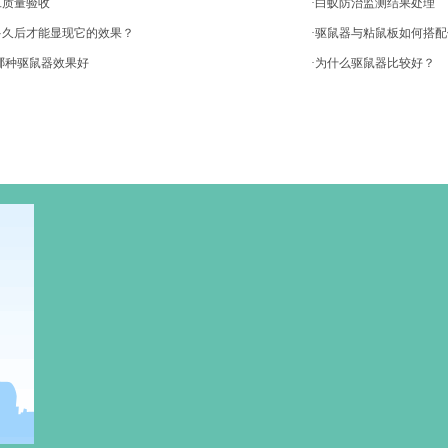
工质量验收
·白蚁防治监测结果处理
多久后才能显现它的效果？
·驱鼠器与粘鼠板如何搭
用哪种驱鼠器效果好
·为什么驱鼠器比较好？