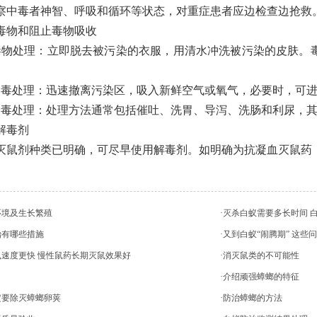
中毒者神智、呼吸和循环等状态，对重症患者应边检查边抢救
毒物和阻止毒物吸收
毒物处理：立即脱去被污染的衣服，用清水冲洗被污染的皮肤。
。
中毒处理：迅速撤离污染区，吸入新鲜空气或氧气，必要时，可
中毒处理：处理方法通常包括催吐、洗胃、导泻、洗肠和利尿，
解毒剂
灭鼠剂种类已明确，可尽早使用解毒剂。如明确为抗凝血灭鼠药，
环境及生长繁殖
·灭杀白蚁需要多长时间 
治有哪些措施
·又到白蚁“闹腾期” 这
鼠速度更快 慢性鼠药长期灭鼠效果好
·消灭鼠类的不可能性
·介绍顽强蟑螂的特征
定要除灭蟑螂卵荚
·防治蟑螂的方法