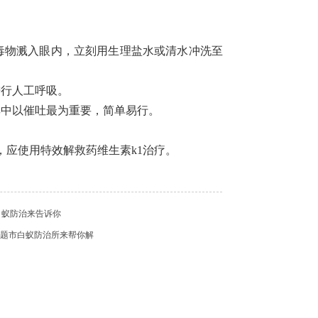
。
毒物溅入眼内，立刻用生理盐水或清水冲洗至
进行人工呼吸。
其中以催吐最为重要，简单易行。
应使用特效解救药维生素k1治疗。
白蚁防治来告诉你
些问题市白蚁防治所来帮你解