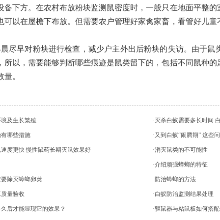
设备下方。在农村布放粉块监测鼠密度时，一般只在地面平整的
也可以在屋檐下布放。但需要农户管理好家禽家畜，看管好儿童
早晨尽早对粉块进行检查，减少户主外出后粉块的失访。由于鼠
，所以，需要能够判断哪些痕迹是鼠类留下的，包括不同鼠种的
数量。
环境及生长繁殖
·灭杀白蚁需要多长时间 
治有哪些措施
·又到白蚁“闹腾期” 这
鼠速度更快 慢性鼠药长期灭鼠效果好
·消灭鼠类的不可能性
·介绍顽强蟑螂的特征
定要除灭蟑螂卵荚
·防治蟑螂的方法
工质量验收
·白蚁防治监测结果处理
多久后才能显现它的效果？
·驱鼠器与粘鼠板如何搭