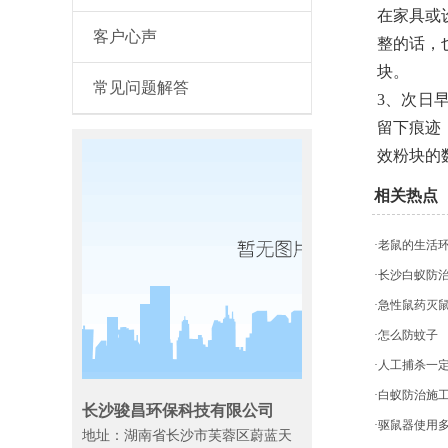
在家具或
客户心声
整的话，
块。
常见问题解答
3、次日
留下痕迹
效粉块的
相关热点
·老鼠的生活
·长沙白蚁防
·急性鼠药灭
·怎么防蚊子
·人工捕杀一
·白蚁防治施
长沙骏昌环保科技有限公司
·驱鼠器使用
地址：湖南省长沙市芙蓉区蔚蓝天