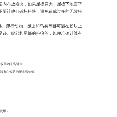
室内布放粉块，如果屋檐宽大，屋檐下地面平
不要让他们破坏粉块，避免造成过多的无效粉
类、爬行动物、昆虫和鸟类等都可能在粉块上
足迹、腹部和尾部的拖痕等，以便准确计算有
白蚁防治来告诉你
些问题市白蚁防治所来帮你解
配使用？