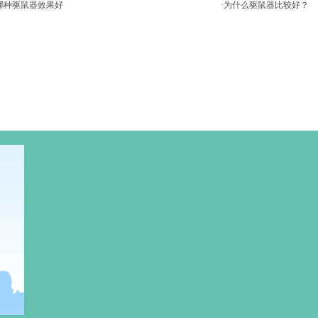
用哪种驱鼠器效果好
·为什么驱鼠器比较好？