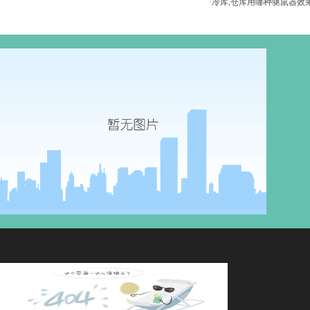
·冷库,仓库用哪种驱鼠器效