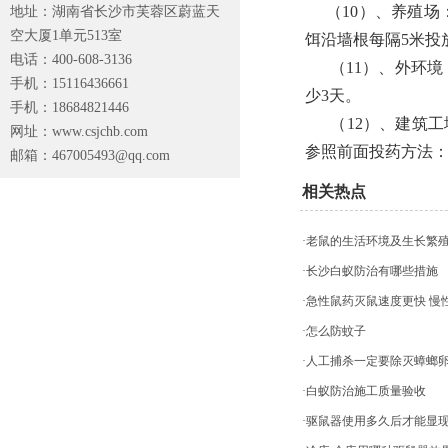
（10）、养殖场
地址：湖南省长沙市芙蓉区蔚蓝天
空大厦1单元513室
饵沿墙根每隔5米投
电话：400-608-3136
（11）、外环境：
手机：15116436661
少3天。
手机：18684821446
（12）、建筑工地
网址：www.csjchb.com
参照前面投药方法：
邮箱：
467005493@qq.com
相关热点
·老鼠的生活环境及生长繁
·长沙白蚁防治有哪些措施
·急性鼠药灭鼠速度更快 
·怎么防蚊子
·人工捕杀一定要除灭蟑螂
·白蚁防治施工质量验收
·驱鼠器使用多久后才能显