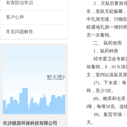
有害防治常识
2．灭鼠后要加强环
生，老鼠无处躲藏
客户心声
中孔洞无缝、污物应
联通地孔洞一律封死
常见问题解答
充一次毒饵。
二、 鼠药使用
1．鼠药种类
经市爱卫会专家委员
块毒饵、0．01％
主，室内以滇鼠灵
(7)、下水道：每
饵，至少3次。
(8)、粮库和仓库
l堆，每堆50克。
(9)、集贸市场：
天。
长沙骏昌环保科技有限公司