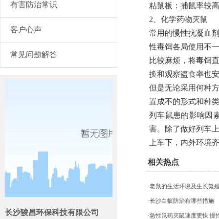
有害防治常识
粘鼠板：捕鼠率较
2、化学药物灭鼠
客户心声
常用的慢性抗凝血
性毒饵各局使用不
常见问题解答
比较麻烦，将毒饵
换和观察盗食率也
但是无论采用何种
置成不的形式和种
列车鼠患的影响因
害。除了做好列车
上车下，内外环境
相关热点
·老鼠的生活环境及生长繁
·长沙白蚁防治有哪些措施
长沙骏昌环保科技有限公司
·急性鼠药灭鼠速度更快 