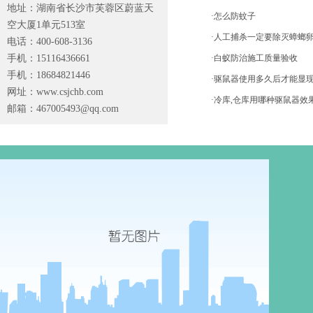
地址：湖南省长沙市芙蓉区蔚蓝天
·怎么防蚊子
空大厦1单元513室
·人工捕杀一定要除灭蟑螂
电话：400-608-3136
手机：15116436661
·白蚁防治施工质量验收
手机：18684821446
·驱鼠器使用多久后才能显
网址：www.csjchb.com
·冷库,仓库用哪种驱鼠器效
邮箱：
467005493@qq.com