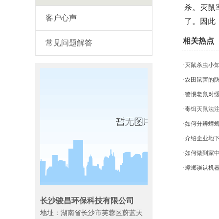
杀。灭鼠率
客户心声
了。因此
相关热点
常见问题解答
·灭鼠杀虫小
·农田鼠害的
·警惕老鼠对
·毒饵灭鼠法
·如何分辨蟑
·介绍企业地
·如何做到家
·蟑螂误认机
长沙骏昌环保科技有限公司
地址：湖南省长沙市芙蓉区蔚蓝天