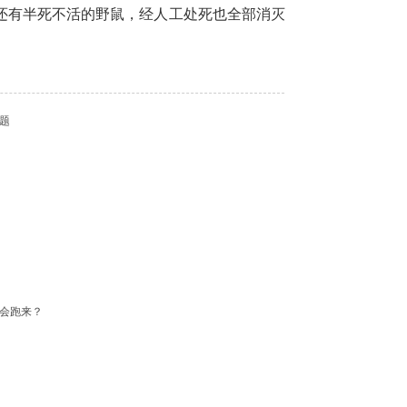
3%，还有半死不活的野鼠，经人工处死也全部消灭
。
题
不会跑来？