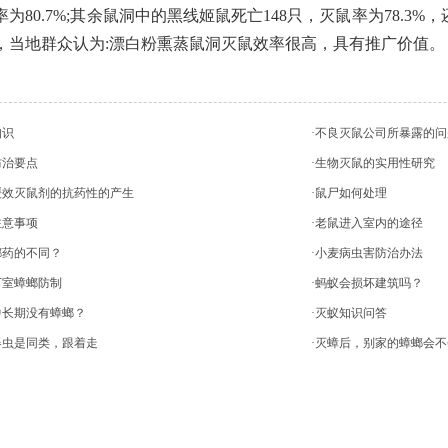
为80.7%;其余鼠洞中的黑线姬鼠死亡148只，灭鼠率为78.
，当地群众认为:漂白粉熏蒸鼠洞灭鼠效率很高，具有推广价值
知识
·不良灭鼠公司所暴露的问
防治要点
·生物灭鼠的实用性研究
缓效灭鼠剂的抗药性的产生
·鼠尸如何处理
注意事项
·老鼠进入室内的途径
螂药的不同？
·小麦病虫害防治办法
下室蟑螂防制
·蚂蚁会损坏建筑吗？
中长期没有蟑螂？
·灭蚁知识问答
器虫是同类，跟着走
·灭蟑后，别家的蟑螂会