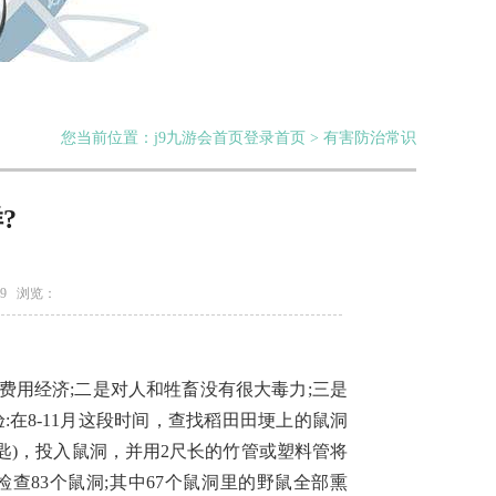
您当前位置：j9九游会首页登录首页 > 有害防治常识
?
19 浏览：
用经济;二是对人和牲畜没有很大毒力;三是
在8-11月这段时间，查找稻田田埂上的鼠洞
汤匙)，投入鼠洞，并用2尺长的竹管或塑料管将
查83个鼠洞;其中67个鼠洞里的野鼠全部熏