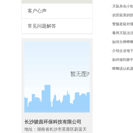
·灭鼠杀虫小
客户心声
·农田鼠害的
·警惕老鼠对
常见问题解答
·毒饵灭鼠法
·如何分辨蟑
·介绍企业地
·如何做到家
·蟑螂误认机
长沙骏昌环保科技有限公司
地址：湖南省长沙市芙蓉区蔚蓝天