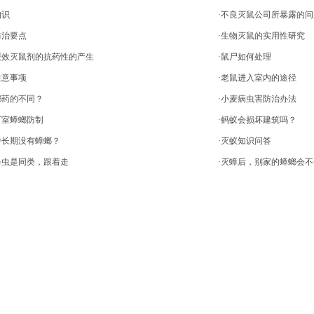
知识
·不良灭鼠公司所暴露的问
防治要点
·生物灭鼠的实用性研究
缓效灭鼠剂的抗药性的产生
·鼠尸如何处理
注意事项
·老鼠进入室内的途径
螂药的不同？
·小麦病虫害防治办法
下室蟑螂防制
·蚂蚁会损坏建筑吗？
中长期没有蟑螂？
·灭蚁知识问答
器虫是同类，跟着走
·灭蟑后，别家的蟑螂会