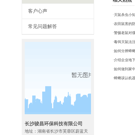
客户心声
·灭鼠杀虫小
·农田鼠害的
常见问题解答
·警惕老鼠对
·毒饵灭鼠法
·如何分辨蟑
·介绍企业地
·如何做到家
·蟑螂误认机
长沙骏昌环保科技有限公司
地址：湖南省长沙市芙蓉区蔚蓝天