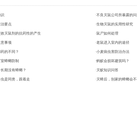
知识
·不良灭鼠公司所暴露的问
防治要点
·生物灭鼠的实用性研究
缓效灭鼠剂的抗药性的产生
·鼠尸如何处理
注意事项
·老鼠进入室内的途径
螂药的不同？
·小麦病虫害防治办法
下室蟑螂防制
·蚂蚁会损坏建筑吗？
中长期没有蟑螂？
·灭蚁知识问答
器虫是同类，跟着走
·灭蟑后，别家的蟑螂会