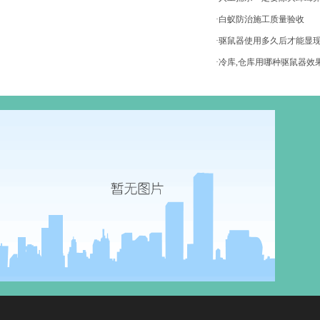
·白蚁防治施工质量验收
·驱鼠器使用多久后才能显
·冷库,仓库用哪种驱鼠器效