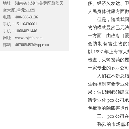
多、经济欠发达、
地址：湖南省长沙市芙蓉区蔚蓝天
空大厦1单元513室
人民身体健康方面
电话：400-608-3136
但是，随着我国社
手机：15116436661
物的模式显然已无
手机：18684821446
一方面，由政府（
网址：www.csjchb.com
会防制有害生物的
邮箱：
467005493@qq.com
以 1997 年上
检查，灭蟑投药的
一家专业的 pco
人们在不断总结有
生物控制需要专业
果；认识到必须建
请专业化 pco 
包袱重的除四害运作
三、 pco 公司
强烈的市场需求促进