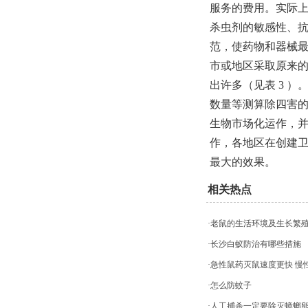
服务的费用。实际上
杀虫剂的敏感性、
范，使药物和器械
市或地区采取原来
出许多（见表 3 
数量等测算除四害的
生物市场化运作，并
作，各地区在创建卫
最大的效果。
相关热点
·老鼠的生活环境及生长繁
·长沙白蚁防治有哪些措施
·急性鼠药灭鼠速度更快 
·怎么防蚊子
·人工捕杀一定要除灭蟑螂