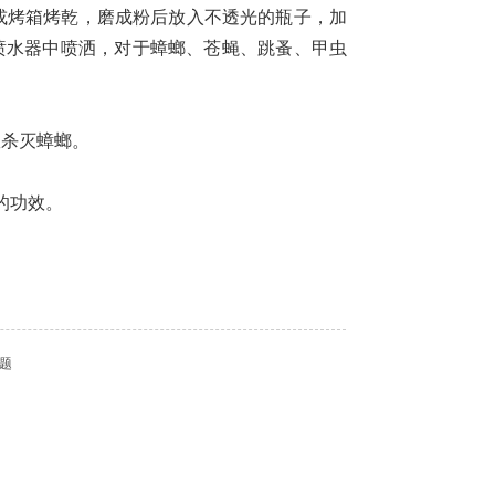
烤箱烤乾，磨成粉后放入不透光的瓶子，加
入喷水器中喷洒，对于蟑螂、苍蝇、跳蚤、甲虫
杀灭蟑螂。
的功效。
题