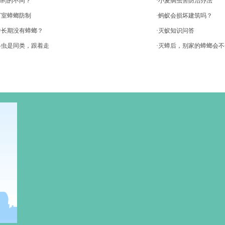
螂药的不同？
·小麦病虫害防治办法
下室蟑螂防制
·蚂蚁会损坏建筑吗？
中长期没有蟑螂？
·灭蚁知识问答
器虫是同类，跟着走
·灭蟑后，别家的蟑螂会