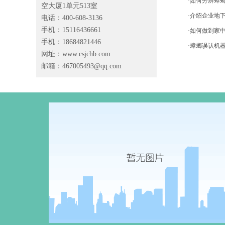
·如何分辨蟑
空大厦1单元513室
·介绍企业地
电话：400-608-3136
手机：15116436661
·如何做到家
手机：18684821446
·蟑螂误认机
网址：www.csjchb.com
邮箱：
467005493@qq.com