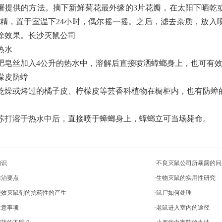
供的方法。摘下新鲜菊花最外缘的3片花瓣，在太阳下晒乾或
cc酒精，置于室温下24小时，偶尔摇一摇。之后，滤去杂质，放
除效果。长沙灭鼠公司
热水
丝加入4公升的热水中，溶解后直接喷洒蟑螂身上，也可有效
檬皮防蟑
或烤过的橘子皮、柠檬皮等芸香科植物在橱柜内，也有防蟑
溶于热水中后，直接喷于蟑螂身上，蟑螂立可当场毙命。
知识
·不良灭鼠公司所暴露的问
防治要点
·生物灭鼠的实用性研究
缓效灭鼠剂的抗药性的产生
·鼠尸如何处理
注意事项
·老鼠进入室内的途径