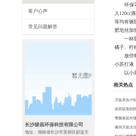
环保署提
客户心声
入120
等均有驱
常见问题解答
肥皂丝加
一杯肥皂
橘子、柠
放些乾燥
小苏打液
以小苏打
相关热点
·灭鼠杀虫小
·农田鼠害的
·警惕老鼠对
长沙骏昌环保科技有限公司
·毒饵灭鼠法
地址：湖南省长沙市芙蓉区蔚蓝天