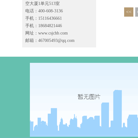
空大厦1单元513室
电话：400-608-3136
<<
手机：15116436661
手机：18684821446
网址：www.csjchb.com
邮箱：
467005493@qq.com