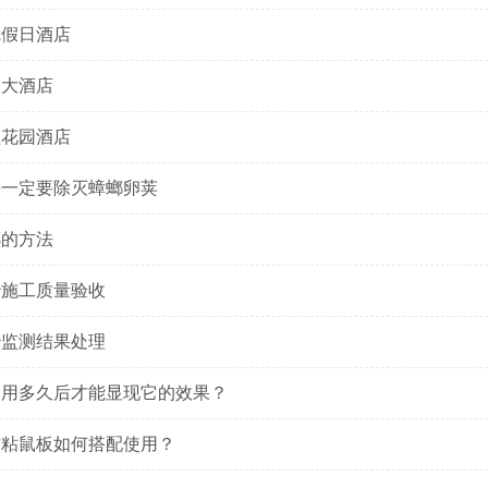
冠假日酒店
天大酒店
程花园酒店
杀一定要除灭蟑螂卵荚
螂的方法
治施工质量验收
治监测结果处理
使用多久后才能显现它的效果？
与粘鼠板如何搭配使用？