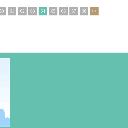
60
61
62
63
64
65
66
67
68
>>