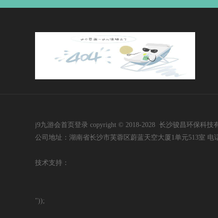
j9九游会首页登录 copyright © 2018-2028 长沙骏昌环保科技有限公司 i
公司地址：湖南省长沙市芙蓉区蔚蓝天空大厦1单元513室 电话：400-60
技
术支持：
"));