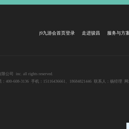
j9九游会首页登录
走进骏昌
服务与方
nc. all rights reserved.
8-3136 手机：15116436661、18684821446 联系人：杨经理 网址：w